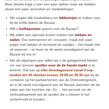
Meer details krijgt u over een paar weken maar we hebben
alvast een paar verzoeken en mededelingen:
We vragen alle huisbakkers om
lekkernijen
te maken voor
bij de koffie tijdens de Bazaar.
Wilt u
koffiepunten
sparen voor de Bazaar?
We willen een speciale kraam maken met
stekjes en
zaden
. Dus tuinmannen en -vrouwen, maak een paar
potjes met stekjes of verzamel de zaadjes – het maakt niet
uit waarvan – en lever ze de week voorafgaand aan de
Bazaar bij ons in!
Net als afgelopen jaar willen we u de gelegenheid bieden
om van tevoren
spullen voor de 2e hands­ markt
in te
leveren. Dat kan op
elke dinsdagavond vanaf 4 sep­
tember t/m 30 oktober tussen 19.00 en 20.30 uur
bij de
container op het parkeerterrein van de Ontmoetingskerk,
en in de week voorafgaand aan de Bazaar wanneer we de
zalen aan het inrichten zijn. En…. het verzoek om de
verkoopbaarheid van de spullen die u inlevert in het
achterhoofd te houden.