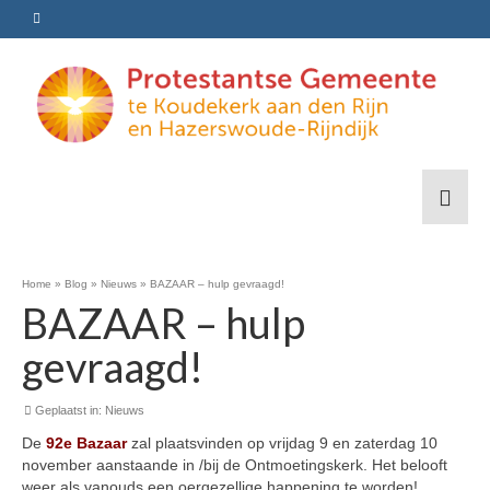
Home
»
Blog
»
Nieuws
»
BAZAAR – hulp gevraagd!
BAZAAR – hulp
gevraagd!
Geplaatst in:
Nieuws
De
92e Bazaar
zal plaatsvinden op vrijdag 9 en zaterdag 10
november aanstaande in /bij de Ontmoetingskerk. Het belooft
weer als van­ouds een oergezellige happening te worden!