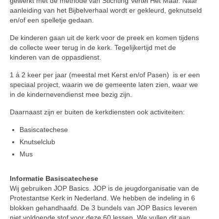
gewerkt met de methode van Stichting Vertel Het Maar. Naar
aanleiding van het Bijbelverhaal wordt er gekleurd, geknutseld
en/of een spelletje gedaan.
De kinderen gaan uit de kerk voor de preek en komen tijdens
de collecte weer terug in de kerk. Tegelijkertijd met de
kinderen van de oppasdienst.
1 á 2 keer per jaar (meestal met Kerst en/of Pasen) is er een
speciaal project, waarin we de gemeente laten zien, waar we
in de kindernevendienst mee bezig zijn.
Daarnaast zijn er buiten de kerkdiensten ook activiteiten:
Basiscatechese
Knutselclub
Mus
Informatie Basiscatechese
Wij gebruiken JOP Basics. JOP is de jeugdorganisatie van de
Protestantse Kerk in Nederland. We hebben de indeling in 6
blokken gehandhaafd. De 3 bundels van JOP Basics leveren
niet voldoende stof voor deze 60 lessen. We vullen dit aan