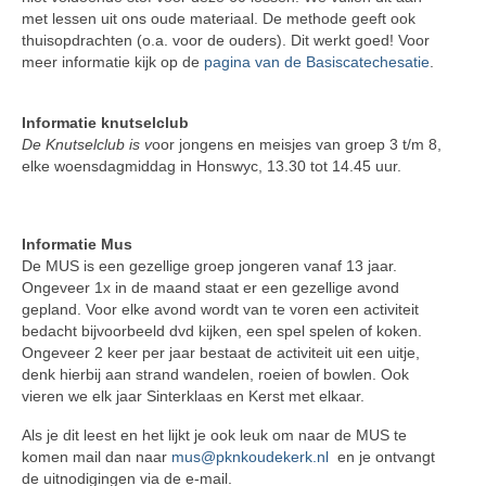
met lessen uit ons oude materiaal. De methode geeft ook
thuisopdrachten (o.a. voor de ouders). Dit werkt goed! Voor
meer informatie kijk op de
pagina van de Basiscatechesatie
.
Informatie knutselclub
De Knutselclub is
v
oor jongens en meisjes van groep 3 t/m 8,
elke woensdagmiddag in Honswyc, 13.30 tot 14.45 uur.
Informatie Mus
De MUS is een gezellige groep jongeren vanaf 13 jaar.
Ongeveer 1x in de maand staat er een gezellige avond
gepland. Voor elke avond wordt van te voren een activiteit
bedacht bijvoorbeeld dvd kijken, een spel spelen of koken.
Ongeveer 2 keer per jaar bestaat de activiteit uit een uitje,
denk hierbij aan strand wandelen, roeien of bowlen. Ook
vieren we elk jaar Sinterklaas en Kerst met elkaar.
Als je dit leest en het lijkt je ook leuk om naar de MUS te
komen mail dan naar
mus@pknkoudekerk.nl
en je ontvangt
de uitnodigingen via de e-mail.