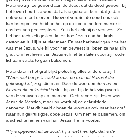
Maar we zijn zo gewend aan de dood, dat de dood gewoon bij
het leven hoort. Je weet dat als je geboren bent, dat je dan
ook weer moet sterven. Hoeveel verdriet de dood ons ook
kan brengen, we heb­ben het op de een of andere manier in
ons bestaan geaccepteerd. Zo is het ook bij de vrouwen. Ze
hebben toch zelf gezien dat en hoe Jezus aan het kruis
gestorven is. Hij is er niet meer. En met herinneringen hoe het
was met Jezus, wie hij voor hen geweest is, lopen ze naar zijn
graf. Om het leven van Jezus echt af te sluiten door zijn dode
lichaam straks te gaan balsemen.
Maar daar in het graf blijkt plotseling alles anders te zijn!
“Wees niet bang! U zoekt Jezus, de man uit Nazaret die
gekruisigd is”
, zegt die man. Door de woorden
de man uit
Nazaret die gekruisigd is
sluit hij aan bij de belevingswereld
van de vrouwen op dat moment. Gedurende zijn leven was
Jezus de Messias, maar nu wordt hij de gekruisigde
genoemd. Met dit beeld gingen de vrouwen ook naar het graf.
Naar hun gekrui­sigde, dode Jezus. Om hem te balse­men, om
afscheid te nemen van hun Jezus. Het is voorbij.
“Hij is opgewekt uit de dood, hij is niet hier; kijk, dat is de