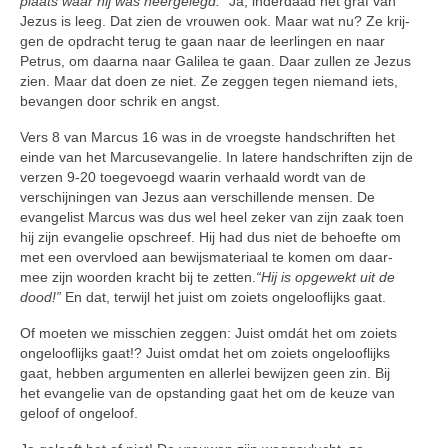
plaats waar hij was neergelegd.”
Ja, inderdaad het graf van
Jezus is leeg. Dat zien de vrouwen ook. Maar wat nu? Ze krij­
gen de opdracht terug te gaan naar de leerlingen en naar
Petrus, om daarna naar Galilea te gaan. Daar zullen ze Jezus
zien. Maar dat doen ze niet. Ze zeggen tegen niemand iets,
bevangen door schrik en angst.
Vers 8 van Marcus 16 was in de vroegste handschriften het
einde van het Marcusevangelie. In latere handschriften zijn de
verzen 9-20 toegevoegd waarin verhaald wordt van de
verschijningen van Jezus aan verschillende mensen. De
evangelist Marcus was dus wel heel zeker van zijn zaak toen
hij zijn evangelie opschreef. Hij had dus niet de be­hoefte om
met een overvloed aan bewijsmateriaal te komen om daar­
mee zijn woorden kracht bij te zetten.
“Hij is opgewekt uit de
dood!”
En dat, terwijl het juist om zoiets ongelooflijks gaat.
Of moeten we misschien zeggen: Juist omdát het om zoiets
onge­looflijks gaat!? Juist omdat het om zoiets ongelooflijks
gaat, hebben ar­gumenten en allerlei bewijzen geen zin. Bij
het evangelie van de opstan­ding gaat het om de keuze van
geloof of ongeloof.