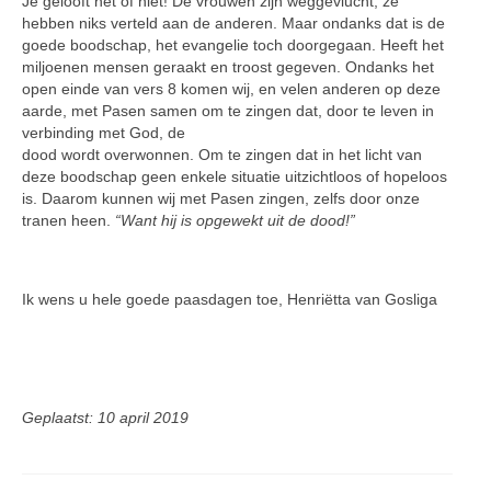
Je gelooft het of niet! De vrouwen zijn weggevlucht, ze
hebben niks ver­teld aan de anderen. Maar ondanks dat is de
goede boodschap, het evangelie toch doorgegaan. Heeft het
miljoenen mensen geraakt en troost gegeven. Ondanks het
open einde van vers 8 komen wij, en velen anderen op deze
aarde, met Pasen samen om te zingen dat, door te le­ven in
verbinding met God, de
dood wordt overwonnen. Om te zingen dat in het licht van
deze boodschap geen enkele situatie uit­zichtloos of hopeloos
is. Daarom kunnen wij met Pasen zingen, zelfs door onze
tranen heen.
“Want hij is opgewekt uit de dood!”
Ik wens u hele goede paasdagen toe, Henriëtta van Gosliga
Geplaatst: 10 april 2019