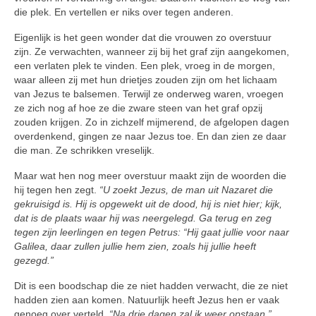
die plek. En vertellen er niks over tegen anderen.
Eigenlijk is het geen wonder dat die vrouwen zo overstuur
zijn. Ze ver­wachten, wanneer zij bij het graf zijn aangekomen,
een verlaten plek te vinden. Een plek, vroeg in de mor­gen,
waar alleen zij met hun drietjes zouden zijn om het lichaam
van Jezus te balsemen. Terwijl ze onder­weg waren, vroegen
ze zich nog af hoe ze die zware steen van het graf opzij
zouden krijgen. Zo in zichzelf mijmerend, de afgelopen dagen
overdenkend, gingen ze naar Jezus toe. En dan zien ze daar
die man. Ze schrikken vreselijk.
Maar wat hen nog meer overstuur maakt zijn de woorden die
hij tegen hen zegt.
“U zoekt Jezus, de man uit Nazaret die
gekruisigd is. Hij is opge­wekt uit de dood, hij is niet hier; kijk,
dat is de plaats waar hij was neer­gelegd. Ga terug en zeg
tegen zijn leerlingen en tegen Petrus: “Hij gaat jullie voor naar
Galilea, daar zullen jullie hem zien, zoals hij jullie heeft
gezegd.”
Dit is een boodschap die ze niet hadden verwacht, die ze niet
hadden zien aan komen. Natuurlijk heeft Jezus hen er vaak
genoeg over verteld.
“Na drie dagen zal ik weer opstaan.”