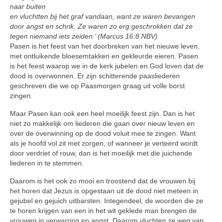
naar buiten
en vluchtten bij het graf vandaan, want ze waren bevangen
door angst en schrik. Ze waren zo erg geschrokken dat ze
tegen niemand iets zeiden.’ (Marcus 16:8 NBV)
Pasen is het feest van het doorbreken van het nieuwe leven,
met ontluikende bloesemtakken en gekleurde eieren. Pasen
is het feest waarop we in de kerk jubelen en God loven dat de
dood is overwonnen. Er zijn schitterende paas­liederen
geschreven die we op Paas­morgen graag uit volle borst
zingen.
Maar Pasen kan ook een heel moeilijk feest zijn. Dan is het
niet zo makkelijk om liederen die gaan over nieuw leven en
over de overwinning op de dood voluit mee te zingen. Want
als je hoofd vol zit met zorgen, of wanneer je verteerd wordt
door verdriet of rouw, dan is het moeilijk met die juichende
liederen in te stemmen.
Daarom is het ook zo mooi en troostend dat de vrouwen bij
het horen dat Jezus is opgestaan uit de dood niet meteen in
gejubel en gejuich uitbarsten. Integendeel, de woorden die ze
te horen krijgen van een in het wit geklede man brengen de
vrouwen in verwarring en angst. Daarom vluchten ze weg van