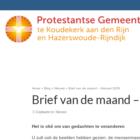
Home
»
Blog
»
Nieuws
»
Brief van de maand – februari 2026
Brief van de maand –
Geplaatst in:
Nieuws
Het is oké om van gedachten te ver­anderen
U zult ook de beelden hebben ge­zien: de mensenmassa’s