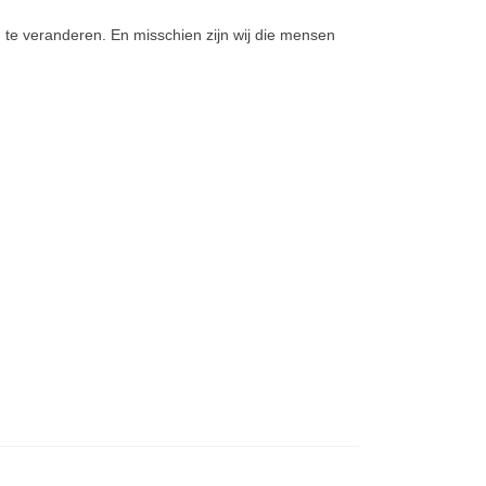
e veran­de­ren. En mis­schien zijn wij die mensen