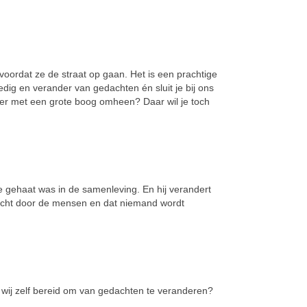
voordat ze de straat op gaan. Het is een prach­tige
edig en ver­ander van gedachten én sluit je bij ons
iever met een grote boog om­heen? Daar wil je toch
e gehaat was in de samenleving. En hij verandert
geacht door de mensen en dat nie­mand wordt
wij zelf be­reid om van ge­dachten te verande­ren?