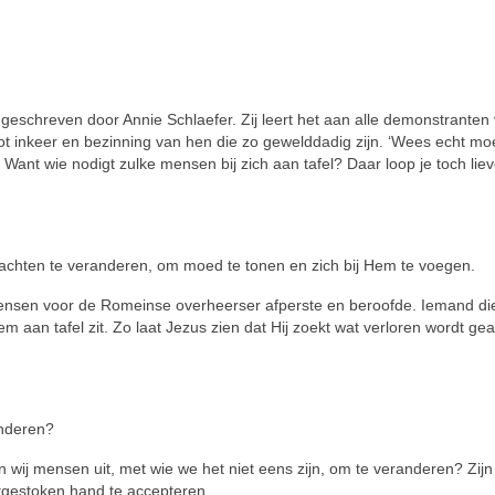
 geschreven door Annie Schlaefer. Zij leert het aan alle demonstranten 
tot inkeer en bezin­ning van hen die zo geweld­da­dig zijn. ‘Wees echt mo
g. Want wie no­digt zulke men­sen bij zich aan tafel? Daar loop je toch l
achten te veran­de­ren, om moed te tonen en zich bij Hem te voegen.
mensen voor de Ro­meinse overheerser afperste en be­roofde. Iemand di
em aan tafel zit. Zo laat Jezus zien dat Hij zoekt wat ver­loren wordt 
nderen?
wij mensen uit, met wie we het niet eens zijn, om te veran­deren? Zijn 
tgestoken hand te accepteren.