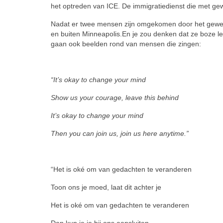
het optreden van ICE. De immigratiedienst die met ge­w
Nadat er twee mensen zijn omgeko­men door het geweld 
en buiten Minnea­polis.En je zou denken dat ze boze l
gaan ook beel­den rond van mensen die zingen:
“
It’s okay to change your mind
Show us your courage, leave this be­hind
It’s okay to change your mind
Then you can join us, join us here anytime.”
“Het is oké om van gedachten te ver­anderen
Toon ons je moed, laat dit achter je
Het is oké om van gedachten te ver­anderen