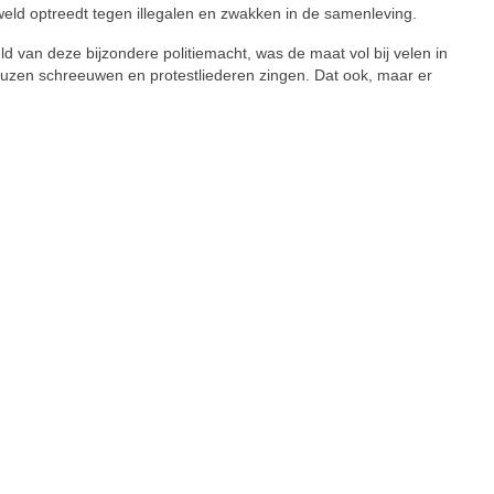
eld op­treedt tegen illegalen en zwakken in de samenleving.
van deze bij­zon­dere politiemacht, was de maat vol bij velen in
euzen schreeuwen en protestliederen zin­gen. Dat ook, maar er