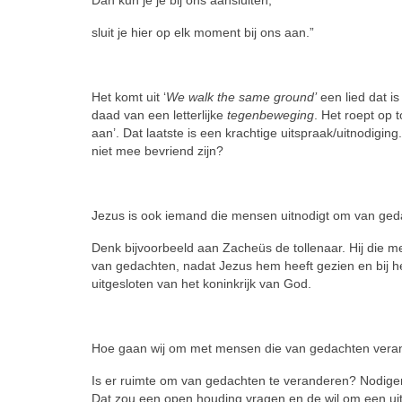
Dan kun je je bij ons aansluiten,
sluit je hier op elk moment bij ons aan.”
Het komt uit ‘
We walk the same ground’
een lied dat is
daad van een letterlijke
tegen­be­we­ging
. Het roept op 
aan’. Dat laatste is een krachtige uitspraak/uit­nodigin
niet mee be­vriend zijn?
Jezus is ook iemand die mensen uit­no­digt om van ged
Denk bijvoorbeeld aan Zacheüs de tol­lenaar. Hij die 
van ge­dachten, nadat Jezus hem heeft ge­zien en bij h
uitgesloten van het ko­ninkrijk van God.
Hoe gaan wij om met mensen die van gedachten vera
Is er ruimte om van gedachten te ver­an­deren? Nodigen 
Dat zou een open houding vra­gen en de wil om een ui