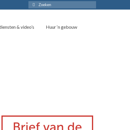
Zoek
naar:
iensten & video’s
Huur ‘n gebouw