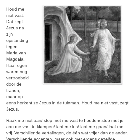
Houd me
niet vast.
Dat zegt
Jezus na
zijn
opstanding
tegen
Maria van
Magdala.
Haar ogen
waren nog
ver­troebeld
door de
tranen,
maar op­
eens herkent ze Jezus in de tuinman. Houd me niet vast, zegt
Jezus.
Raak me niet aan/ stop met me vast te houden/ stop met je
aan me vast te klampen/ laat me los/ laat me gaan/ laat me
vrij. Verschillende ver­talingen, de één wat vrijer dan de ander.
Verschillende accenten, maar ook met ergens dezelfde