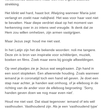
strekking.
Het klinkt wel hard, haast bot. Afwij­zing wanneer Maria juist
verlangt en zoekt naar nabijheid. Het was voor haar vast niet
te bevatten. Haar die­pe verdriet slaat op het moment van
herkenning over in zo intens veel vreugde. Ik denk dat ze
Hem zou wil­len omhelzen, zijn armen vastgrij­pen.
Maar Jezus zegt: houd me niet vast.
In het Latijn zijn het die bekende woorden: noli me tangere.
Deze zin is bron van inspiratie voor schilde­rijen, muziek,
boeken en films. Zoek maar eens bij google afbeeldingen.
Op veel plaatjes zie je Jezus wat wegdraaien. Zijn hand in
een soort stopteken. Een afwerende houding. Zoals wanneer
iemand je in corona­tijd toch een hand wil geven. Je doet een
stap naar achter, je handen wat omhoog, of je elleboog in de
richting van de ander voor de elleboog be­groeting: ‘Sorry,
handen geven doen we nog maar even niet’.
Houd me niet vast. Dat staat te­genover: iemand of iets wél
vast­houden. Vasthoudend zijn. Als je een ‘vasthoudend type’