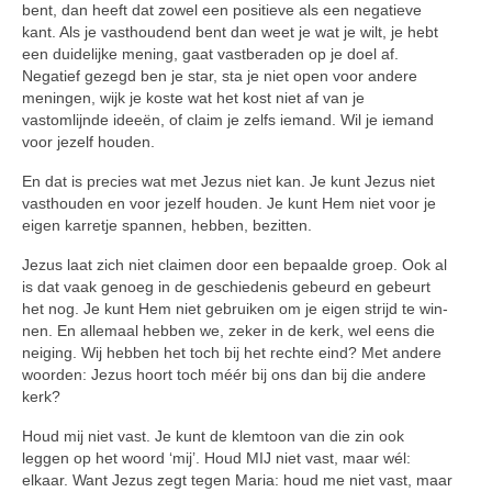
bent, dan heeft dat zowel een positieve als een ne­ga­tieve
kant. Als je vasthoudend bent dan weet je wat je wilt, je hebt
een duidelijke mening, gaat vastbe­raden op je doel af.
Negatief gezegd ben je star, sta je niet open voor an­dere
meningen, wijk je koste wat het kost niet af van je
vastomlijnde idee­ën, of claim je zelfs iemand. Wil je iemand
voor jezelf houden.
En dat is precies wat met Jezus niet kan. Je kunt Jezus niet
vasthouden en voor jezelf houden. Je kunt Hem niet voor je
eigen karretje spannen, hebben, bezitten.
Jezus laat zich niet claimen door een bepaalde groep. Ook al
is dat vaak genoeg in de geschiedenis gebeurd en gebeurt
het nog. Je kunt Hem niet gebruiken om je eigen strijd te win­
nen. En allemaal hebben we, zeker in de kerk, wel eens die
neiging. Wij hebben het toch bij het rechte eind? Met andere
woorden: Jezus hoort toch méér bij ons dan bij die andere
kerk?
Houd mij niet vast. Je kunt de klem­toon van die zin ook
leggen op het woord ‘mij’. Houd MIJ niet vast, maar wél:
elkaar. Want Jezus zegt te­gen Maria: houd me niet vast, maar