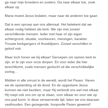
ga naar mijn broeders en zusters. Ga naar elkaar toe, zoek
elkaar op.
Maria moest Jezus loslaten, maar naar de anderen toe gaan.
Dat is een oproep aan ons allemaal. Het betekent dat we
elkaar nodig hebben als kerk. We zijn met zoveel
verschillende mensen. Ieder met haar of zijn eigen
achtergrond, situa­tie, voorkeuren, meningen, karakter.
Trouwe kerkgangers of thuisblijvers. Zoveel verschillen in
geloof ook.
Maar toch horen we bij elkaar! Ge­roepen om samen kerk te
zijn, er te zijn voor onze dorpen. En voor ieder die hier
terechtkomt, zoals mensen gevlucht uit die verschrikkelijke
oor­log…
Midden in alle onrust in de wereld, wordt het Pasen. Vieren
we de op­standing uit de dood. En de opgesta­ne Jezus
kunnen we niet bezitten, maar Hij verbindt ons wel met el­kaar.
Hij roept ook ons om op te staan, voor elkaar en voor wie op
ons pad komt. In deze verwarrende tijd, laten we ons daaraan
vasthou­den. Een gezegende, hoopvolle Pasen gewenst!