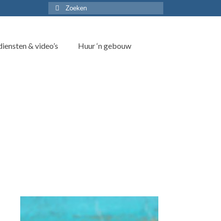
Zoek
naar:
iensten & video’s
Huur ‘n gebouw