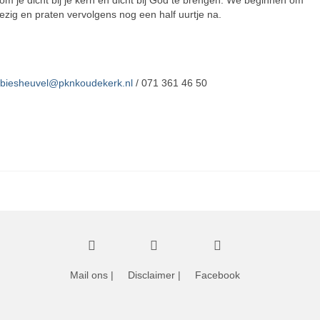
 om je dicht bij je kern en dicht bij God te brengen. We beginnen om
 bezig en praten vervolgens nog een half uurtje na.
mbiesheuvel@pknkoudekerk.nl
/ 071 361 46 50
Mail ons
|
Disclaimer
|
Facebook