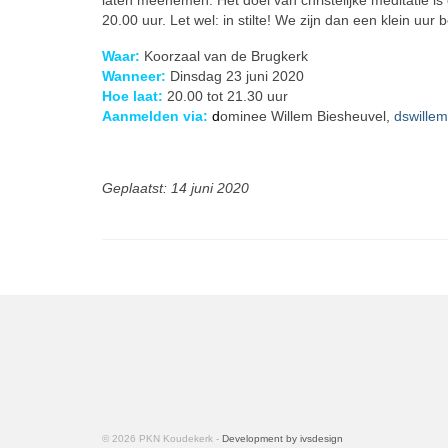
laten meenemen. Het doel van christelijke meditatie is
20.00 uur. Let wel: in stilte! We zijn dan een klein uur
Waar:
Koorzaal van de Brugkerk
Wanneer:
Dinsdag 23 juni 2020
Hoe laat:
20.00 tot 21.30 uur
Aanmelden via:
d
ominee Willem Biesheuvel,
dswille
Geplaatst: 14 juni 2020
© 2026 PKN Koudekerk -
Development by ivsdesign