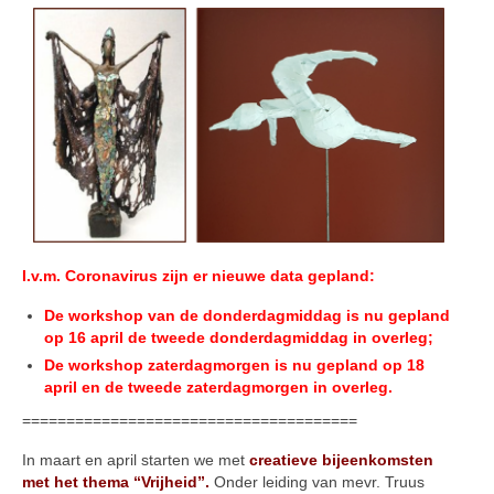
I.v.m. Coronavirus zijn er nieuwe data gepland:
De workshop van de donderdagmiddag is nu gepland
op 16 april de tweede donderdagmiddag in overleg;
De workshop zaterdagmorgen is nu gepland op 18
april en de tweede zaterdagmorgen in overleg.
======================================
In maart en april starten we met
creatieve bijeenkomsten
met het thema “Vrijheid”.
Onder leiding van mevr. Truus