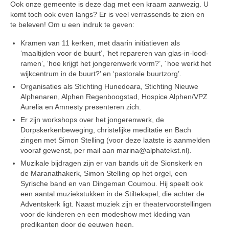
Ook onze gemeente is deze dag met een kraam aanwezig. U
komt toch ook even langs? Er is veel verrassends te zien en
te beleven! Om u een indruk te geven:
Kramen van 11 kerken, met daarin initiatieven als
‘maaltijden voor de buurt’, ‘het repareren van glas-in-lood-
ramen’, ‘hoe krijgt het jongerenwerk vorm?’, ´hoe werkt het
wijkcentrum in de buurt?’ en ‘pastorale buurtzorg’.
Organisaties als Stichting Hunedoara, Stichting Nieuwe
Alphenaren, Alphen Regenboogstad, Hospice Alphen/VPZ
Aurelia en Amnesty presenteren zich.
Er zijn workshops over het jongerenwerk, de
Dorpskerkenbeweging, christelijke meditatie en Bach
zingen met Simon Stelling (voor deze laatste is aanmelden
vooraf gewenst, per mail aan marina@alphatekst.nl).
Muzikale bijdragen zijn er van bands uit de Sionskerk en
de Maranathakerk, Simon Stelling op het orgel, een
Syrische band en van Dingeman Coumou. Hij speelt ook
een aantal muziekstukken in de Stiltekapel, die achter de
Adventskerk ligt. Naast muziek zijn er theatervoorstellingen
voor de kinderen en een modeshow met kleding van
predikanten door de eeuwen heen.