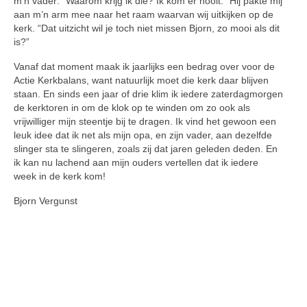
m’n vader: “Waarom krijg ik die? Ik kom er nooit.” Hij pakte mij
aan m’n arm mee naar het raam waarvan wij uitkijken op de
kerk. “Dat uitzicht wil je toch niet missen Bjorn, zo mooi als dit
is?”
Vanaf dat moment maak ik jaarlijks een bedrag over voor de
Actie Kerkbalans, want natuurlijk moet die kerk daar blijven
staan. En sinds een jaar of drie klim ik iedere zaterdagmorgen
de kerktoren in om de klok op te winden om zo ook als
vrijwilliger mijn steentje bij te dragen. Ik vind het gewoon een
leuk idee dat ik net als mijn opa, en zijn vader, aan dezelfde
slinger sta te slingeren, zoals zij dat jaren geleden deden. En
ik kan nu lachend aan mijn ouders vertellen dat ik iedere
week in de kerk kom!
Bjorn Vergunst