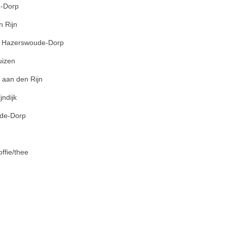
e-Dorp
n Rijn
8, Hazerswoude-Dorp
uizen
 aan den Rijn
ndijk
ude-Dorp
offie/thee