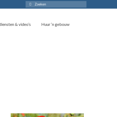
Zoek
naar:
iensten & video’s
Huur ‘n gebouw