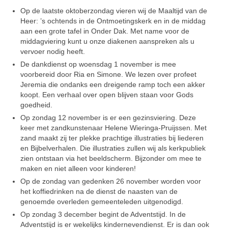
Op de laatste oktoberzondag vie­ren wij de Maaltijd van de
Heer: ’s ochtends in de Ontmoetingskerk en in de middag
aan een grote tafel in Onder Dak. Met name voor de
middagviering kunt u onze diake­nen aanspreken als u
vervoer nodig heeft.
De dankdienst op woensdag 1 no­vember is mee
voorbereid door Ria en Simone. We lezen over profeet
Jeremia die on­danks een dreigende ramp toch een akker
koopt. Een verhaal over open blijven staan voor Gods
goed­heid.
Op zondag 12 november is er een gezinsviering. Deze
keer met zand­kunstenaar Helene Wieringa-Pruijs­sen. Met
zand maakt zij ter plekke prachtige illustraties bij liederen
en Bijbelverhalen. Die illustraties zul­len wij als kerkpubliek
zien ont­staan via het beeldscherm. Bijzon­der om mee te
maken en niet al­leen voor kinderen!
Op de zondag van gedenken 26 no­vember worden voor
het koffie­drinken na de dienst de naasten van de
genoemde overleden ge­meenteleden uitgenodigd.
Op zondag 3 december begint de Adventstijd. In de
Adventstijd is er wekelijks kindernevendienst. Er is dan ook