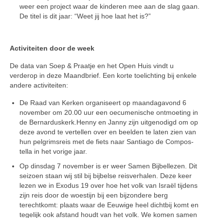
weer een project waar de kinderen mee aan de slag gaan.
De titel is dit jaar: “Weet jij hoe laat het is?”
Activiteiten door de week
De data van Soep & Praatje en het Open Huis vindt u
verderop in deze Maandbrief. Een korte toelichting bij enkele
andere activiteiten:
De Raad van Kerken organiseert op maandagavond 6
november om 20.00 uur een oecumenische ont­moeting in
de Bernarduskerk.Henny en Janny zijn uitgenodigd om op
deze avond te vertellen over en beelden te la­ten zien van
hun pelgrimsreis met de fiets naar Santiago de Compos­
tella in het vorige jaar.
Op dinsdag 7 november is er weer Samen Bijbellezen. Dit
seizoen staan wij stil bij bijbelse reisverha­len. Deze keer
lezen we in Exodus 19 over hoe het volk van Israël tij­dens
zijn reis door de woestijn bij een bijzondere berg
terechtkomt: plaats waar de Eeuwige heel dicht­bij komt en
tegelijk ook afstand houdt van het volk. We komen sa­men