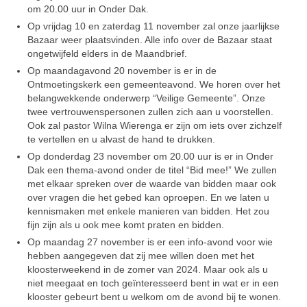
om 20.00 uur in Onder Dak.
Op vrijdag 10 en zaterdag 11 no­vember zal onze jaarlijkse
Bazaar weer plaatsvinden. Alle info over de Bazaar staat
ongetwijfeld elders in de Maandbrief.
Op maandagavond 20 november is er in de
Ontmoetingskerk een ge­meenteavond. We horen over het
belangwekkende onderwerp “Veili­ge Gemeente”. Onze
twee vertrou­wenspersonen zullen zich aan u voorstellen.
Ook zal pastor Wilna Wierenga er zijn om iets over zich­zelf
te vertellen en u alvast de hand te drukken.
Op donderdag 23 november om 20.00 uur is er in Onder
Dak een thema-avond onder de titel “Bid mee!” We zullen
met elkaar spre­ken over de waarde van bidden maar ook
over vragen die het ge­bed kan oproepen. En we laten u
kennismaken met enkele manieren van bidden. Het zou
fijn zijn als u ook mee komt praten en bidden.
Op maandag 27 november is er een info-avond voor wie
hebben aange­geven dat zij mee willen doen met het
kloosterweekend in de zomer van 2024. Maar ook als u
niet mee­gaat en toch geïnteresseerd bent in wat er in een
klooster gebeurt bent u welkom om de avond bij te wo­nen.