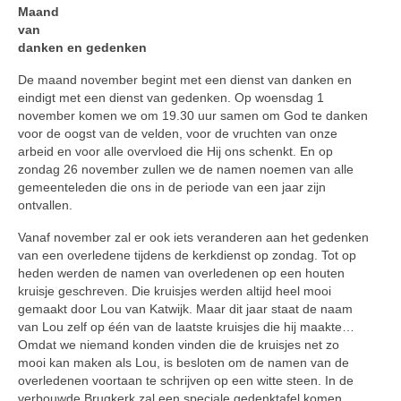
Maand
van
danken en gedenken
De maand november begint met een dienst van danken en
eindigt met een dienst van gedenken. Op woens­dag 1
november komen we om 19.30 uur samen om God te danken
voor de oogst van de velden, voor de vruchten van onze
arbeid en voor alle overvloed die Hij ons schenkt. En op
zondag 26 november zullen we de namen noemen van alle
gemeen­teleden die ons in de periode van een jaar zijn
ontvallen.
Vanaf november zal er ook iets ver­anderen aan het gedenken
van een overledene tijdens de kerkdienst op zondag. Tot op
heden werden de na­men van overledenen op een houten
kruisje geschreven. Die kruisjes wer­den altijd heel mooi
gemaakt door Lou van Katwijk. Maar dit jaar staat de naam
van Lou zelf op één van de laatste kruisjes die hij maakte…
Om­dat we niemand konden vinden die de kruisjes net zo
mooi kan maken als Lou, is besloten om de namen van de
overledenen voortaan te schrijven op een witte steen. In de
verbouwde Brugkerk zal een speciale gedenktafel komen