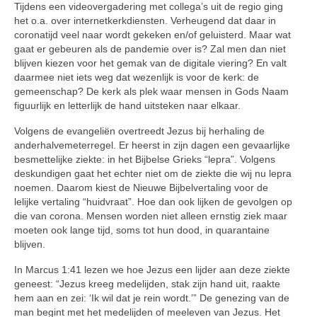
Tijdens een videovergadering met collega’s uit de regio ging
het o.a. over internetkerkdiensten. Verheu­gend dat daar in
coronatijd veel naar wordt gekeken en/of geluisterd. Maar wat
gaat er gebeuren als de pandemie over is? Zal men dan niet
blijven kiezen voor het gemak van de digitale viering? En valt
daarmee niet iets weg dat wezenlijk is voor de kerk: de
gemeenschap? De kerk als plek waar mensen in Gods Naam
figuurlijk en letterlijk de hand uitsteken naar elkaar.
Volgens de evangeliën overtreedt Jezus bij herhaling de
anderhalve­meterregel. Er heerst in zijn dagen een gevaarlijke
besmettelijke ziekte: in het Bijbelse Grieks “lepra”. Volgens
deskundigen gaat het echter niet om de ziekte die wij nu lepra
noemen. Daarom kiest de Nieuwe Bijbelvertaling voor de
lelijke verta­ling “huidvraat”. Hoe dan ook lijken de gevolgen op
die van corona. Mensen worden niet alleen ernstig ziek maar
moeten ook lange tijd, soms tot hun dood, in quarantaine
blijven.
In Marcus 1:41 lezen we hoe Jezus een lijder aan deze ziekte
geneest: “Jezus kreeg medelijden, stak zijn hand uit, raakte
hem aan en zei: ‘Ik wil dat je rein wordt.’” De genezing van de
man begint met het mede­lijden of meeleven van Jezus. Het