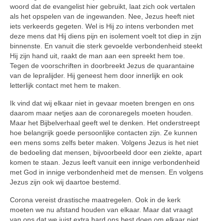
woord dat de evangelist hier gebruikt, laat zich ook vertalen
als het opspelen van de ingewanden. Nee, Jezus heeft niet
iets verkeerds gegeten. Wel is Hij zo intens verbon­den met
deze mens dat Hij diens pijn en isolement voelt tot diep in zijn
binnenste. En vanuit die sterk gevoelde verbondenheid steekt
Hij zijn hand uit, raakt de man aan een spreekt hem toe.
Tegen de voor­schriften in doorbreekt Jezus de quarantaine
van de lepralijder. Hij geneest hem door innerlijk en ook
letterlijk contact met hem te maken.
Ik vind dat wij elkaar niet in gevaar moeten brengen en ons
daarom maar netjes aan de coronaregels moe­ten houden.
Maar het Bijbel­verhaal geeft wel te denken. Het onderstreept
hoe belangrijk goede persoonlijke contacten zijn. Ze kunnen
een mens soms zelfs beter maken. Volgens Jezus is het niet
de bedoeling dat mensen, bijvoorbeeld door een ziekte, apart
komen te staan. Jezus leeft vanuit een innige verbondenheid
met God in innige verbondenheid met de mensen. En volgens
Jezus zijn ook wij daartoe bestemd.
Corona vereist drastische maat­regelen. Ook in de kerk
moeten we nu afstand houden van elkaar. Maar dat vraagt
van ons dat we juist extra hard ons best doen om elkaar niet