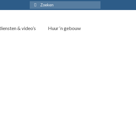
Zoek
naar:
iensten & video’s
Huur ‘n gebouw
 de bazaar en oliebollenverkoop. Natuur­lijk