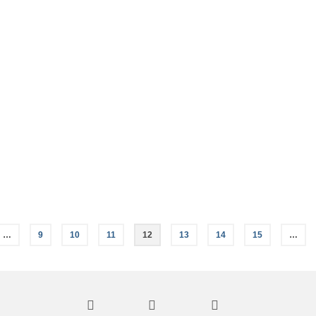
lig Avondmaal. Het is voor ons als diakenen de eerste keer om dit in
 en ander zal gaan plaatshebben, …
Lees Meer
us 2024
oek aan de Groene Kathedraal in Hazerswoude-Dorp! We vertrekken om
iken we onze bestemming. Als het …
Lees Meer
…
9
10
11
12
13
14
15
…