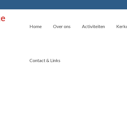
Home
Over ons
Activiteiten
Kerkd
Contact & Links
a zover!
ude plannen in de vernieuwde kerk. Op 9 november is het weer tijd voor
oop. Rommelmarkt in een …
Lees Meer