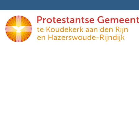
Bazaar 2024, het is bijn
Geplaatst in:
Nieuws
De zomervakantie is voorbij. Tijd voor nieuwe en o
op 8 november al ingeluid met de oliebollenverk