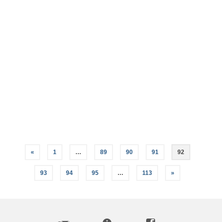
Bijbels koken – zaterdag
10 februari 2018
Geplaatst in:
Nieuws
De traditioneel Joodse keuken betekent maaltijd
houden naar Bijbels voorschrift en dat houdt nogal
wat in: Wat is kosjer en wat niet? Waarom mogen
paardenvlees, konijn en garnalen niet op tafel
komen? Er zijn heel veel regels, de zogenaamde
spijswetten. …
Lees Meer
«
1
…
89
90
91
92
93
94
95
…
113
»