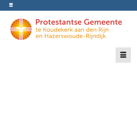
Bibliodrama – 11
oktober 2018
Geplaatst in:
Nieuws
Bij bibliodrama breng je samen met anderen een
Bijbelverhaal tot leven. Je doet dit door je in te leven
in één van de personen van het verhaal. Zo ga je