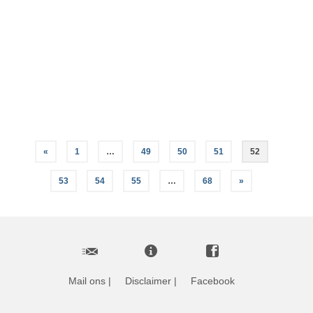
Geplaatst in:
Nieuws
Op zondag 2 september trappen we traditiegetrouw
het nieuwe seizoen af met een feestelijke startdienst
in de Brugkerk. Het thema van de dienst is tevens
het jaarthema: “Een goed gesprek”. Het koor Caritas
uit Aalsmeer zal de viering een extra …
Lees Meer
«
1
…
49
50
51
52
53
54
55
…
68
»
Mail ons
|
Disclaimer
|
Facebook